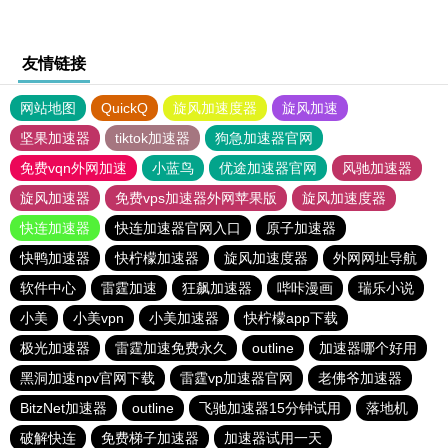
友情链接
网站地图
QuickQ
旋风加速度器
旋风加速
坚果加速器
tiktok加速器
狗急加速器官网
免费vqn外网加速
小蓝鸟
优途加速器官网
风驰加速器
旋风加速器
免费vps加速器外网苹果版
旋风加速度器
快连加速器
快连加速器官网入口
原子加速器
快鸭加速器
快柠檬加速器
旋风加速度器
外网网址导航
软件中心
雷霆加速
狂飙加速器
哔咔漫画
瑞乐小说
小美
小美vpn
小美加速器
快柠檬app下载
极光加速器
雷霆加速免费永久
outline
加速器哪个好用
黑洞加速npv官网下载
雷霆vp加速器官网
老佛爷加速器
BitzNet加速器
outline
飞驰加速器15分钟试用
落地机
破解快连
免费梯子加速器
加速器试用一天