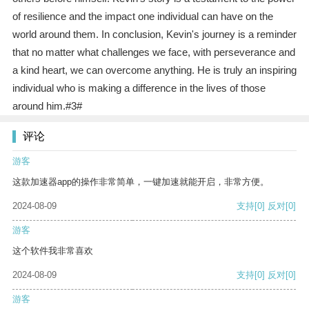
of resilience and the impact one individual can have on the
world around them. In conclusion, Kevin's journey is a reminder
that no matter what challenges we face, with perseverance and
a kind heart, we can overcome anything. He is truly an inspiring
individual who is making a difference in the lives of those
around him.#3#
评论
游客
这款加速器app的操作非常简单，一键加速就能开启，非常方便。
2024-08-09
支持
[0]
反对
[0]
游客
这个软件我非常喜欢
2024-08-09
支持
[0]
反对
[0]
游客