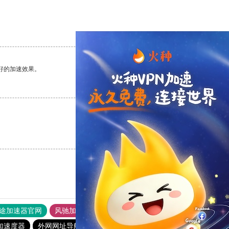
支持
[0]
反对
[0]
好的加速效果。
支持
[0]
反对
[0]
支持
[0]
反对
[0]
途加速器官网
风驰加速器
旋风加速器
加速度器
外网网址导航
软件中心
雷霆加速
狂飙加速器